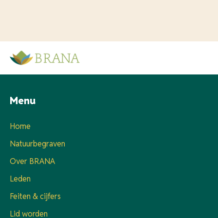
Menu
Home
Natuurbegraven
Over BRANA
Leden
Feiten & cijfers
Lid worden