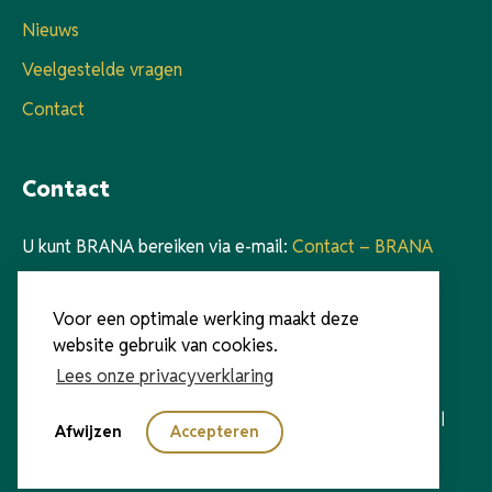
Nieuws
Veelgestelde vragen
Contact
Contact
U kunt BRANA bereiken via e-mail:
Contact – BRANA
Voor telefonisch contact verwijzen we naar onze
Voor een optimale werking maakt deze
voorzitter Walter Kooy:
Walter Kooy – BRANA
website gebruik van cookies.
Lees onze privacyverklaring
© 2024 BRANA.nl | Alle rechten voorbehouden |
Cookies
|
Afwijzen
Accepteren
Privacyverklaring